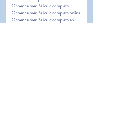
Oppenheimer Pelicula completa
Oppenheimer Pelicula completa online
Oppenheimer Pelicula completa en 
español latino cuevana
Oppenheimer Pelicula completa en 
español latino pelisplus
ver Pelicula Oppenheimer online latino
ver Oppenheimer Pelicula completa en 
español latino
Oppenheimer Pelicula online latino
Oppenheimer Pelicula completa repelis
Oppenheimer Pelicula completa en 
español
ver Pelicula completa de Oppenheimer 
en español latino
Oppenheimer Pelicula completa 
español latino
ver Oppenheimer película completa