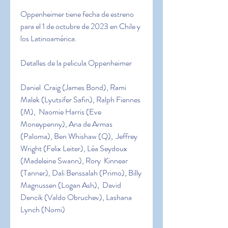
Oppenheimer tiene fecha de estreno 
para el 1 de octubre de 2023 en Chile y 
los Latinoamérica.
Detalles de la pelicula Oppenheimer
Daniel  Craig (James Bond), Rami 
Malek (Lyutsifer Safin), Ralph Fiennes 
(M),  Naomie Harris (Eve 
Moneypenny), Ana de Armas 
(Paloma), Ben Whishaw (Q),  Jeffrey 
Wright (Felix Leiter), Léa Seydoux 
(Madeleine Swann), Rory  Kinnear 
(Tanner), Dali Benssalah (Primo), Billy 
Magnussen (Logan Ash),  David 
Dencik (Valdo Obruchev), Lashana 
Lynch (Nomi)