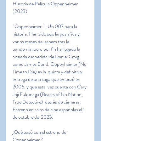
Historia de Película Oppenheimer 
(2023)
“Oppenheimer  ”: Un 007 para la 
historia. Han sido seis largos años y 
varios meses de  espera tras la 
pandemia, pero por fin ha llegado la 
ansiada despedida  de Daniel Craig 
como James Bond. Oppenheimer (No 
Time to Die) es la  quinta y definitiva 
entrega de una saga que empezó en 
2006, y que esta  vez cuenta con Cary 
Joji Fukunaga (Beasts of No Nation, 
True Detective)  detrás de cámaras. 
Estreno en salas de cine españolas el 1 
de octubre de  2023.
¿Qué pasó con el estreno de 
Oppenheimer ?