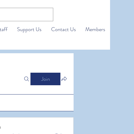
taff
Support Us
Contact Us
Members
Join
s