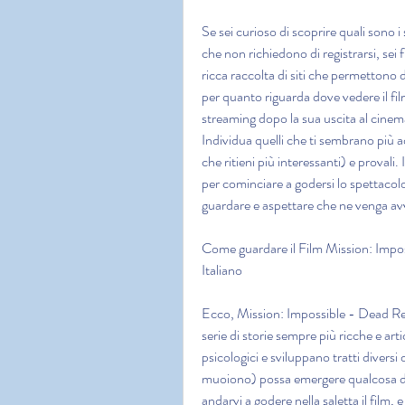
Se sei curioso di scoprire quali sono i 
che non richiedono di registrarsi, sei fi
ricca raccolta di siti che permettono d
per quanto riguarda dove vedere il f
streaming dopo la sua uscita al cinema.
Individua quelli che ti sembrano più ad
che ritieni più interessanti) e provali
per cominciare a godersi lo spettacolo:
guardare e aspettare che ne venga avv
Come guardare il Film Mission: Impos
Italiano
Ecco, Mission: Impossible - Dead Re
serie di storie sempre più ricche e art
psicologici e sviluppano tratti diversi d
muoiono) possa emergere qualcosa di 
andarvi a godere nella saletta il film, 