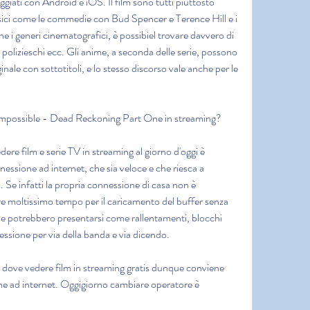
paggiati con Android e iOS. Il film sono tutti piuttosto 
sici come le commedie con Bud Spencer e Terence Hill e i 
 i generi cinematografici, è possibiel trovare davvero di 
, polizieschi ecc. Gli anime, a seconda delle serie, possono 
ginale con sottotitoli, e lo stesso discorso vale anche per le 
 Impossible - Dead Reckoning Part One in streaming?
ere film e serie TV in streaming al giorno d'oggi è 
ssione ad internet, che sia veloce e che riesca a 
. Se infatti la propria connessione di casa non è 
ere moltissimo tempo per il caricamento del buffer senza 
 che potrebbero presentarsi come rallentamenti, blocchi 
nessione per via della banda e via dicendo.
i dove vedere film in streaming gratis dunque conviene 
ne ad internet. Oggigiorno cambiare operatore è 