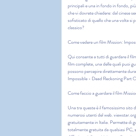
principali e una in fondo in fondo, pi
che vi dovrete chiedere: dal cinese s
sofisticato di quello che una volta si 
classico?
Come vedere un film Mission: Impos
Qui consente a tutti di guardare il fil
film complete, una delle quali puoi gua
possono percepire direttamente durante
Impossible - Dead Reckoning Part 
Come faccio a guardare il film Miss
Una tra queste è il famosissimo sito di
numerosi utenti del web. viewstar.org 
gratuitamente in Italia. Permette di g
totalmente gratuita da qualsiasi PC, s