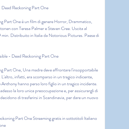
e - Dead Reckoning Part One
g Part One è un film di genere Horror, Drammatico, 
stonen con Teresa Palmer e Steven Cree. Uscita al 
in. Distribuito in Italia da Notorious Pictures. Paese di 
ssible - Dead Reckoning Part One
g Part One, Una madre deve affrontare l'insopportabile 
 L'altro, infatti, era scomparso in un tragico indicente, 
Anthony hanno perso loro figlio in un tragico incidente. 
è adesso la loro unica preoccupazione e, per assicurargli di 
 decidono di trasferirsi in Scandinavia, per dare un nuovo 
koning Part One Streaming gratis in sottotitoli Italiano 
hone