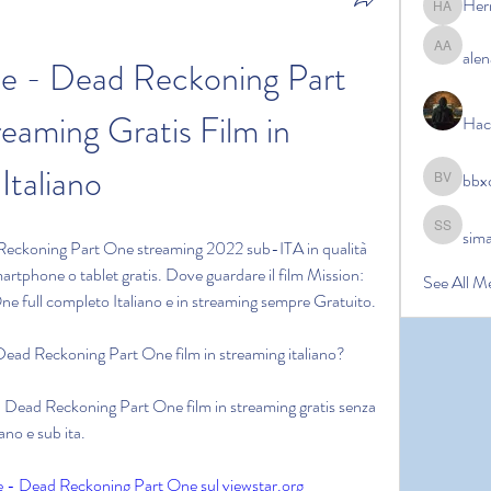
Her
Hermoin
alen
alena ale
le - Dead Reckoning Part 
aming Gratis Film in 
Hac
Italiano
bbx
bbxcb vx
sim
simanto s
Reckoning Part One streaming 2022 sub-ITA in qualità 
tphone o tablet gratis. Dove guardare il film Mission: 
See All M
 full completo Italiano e in streaming sempre Gratuito.
Dead Reckoning Part One film in streaming italiano?
 Dead Reckoning Part One film in streaming gratis senza 
iano e sub ita.
 - Dead Reckoning Part One sul viewstar.org