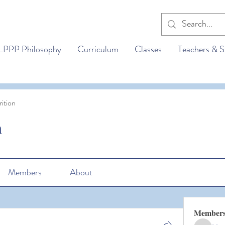
LPPP Philosophy
Curriculum
Classes
Teachers & S
ition
n
Members
About
Member