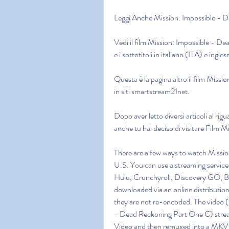
Leggi Anche Mission: Impossible - 
Vedi il film Mission: Impossible - Dea
e i sottotitoli in italiano (ITA) e ingl
Questa è la pagina altro il film Miss
in siti smartstream21net.
Dopo aver letto diversi articoli al rig
anche tu hai deciso di visitare Film
There are a few ways to watch Missio
U.S. You can use a streaming service
Hulu, Crunchyroll, Discovery GO, BBC
downloaded via an online distribution 
they are not re-encoded. The video
- Dead Reckoning Part One C) stream
Video and then remuxed into a MKV co