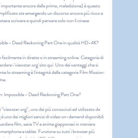
ù importante ancora della prima, maledizione) è questo 
emplificato sta emergendo un discorso ancora più ricco e 
poteva scrivere e quindi pensare solo con il cinese 
sible - Dead Reckoning Part One in qualità HD-4K?
m facilmente in diretta o in streaming online. Categorie di 
rdare i 'viewstar.org' sito qui. Uno dei vantaggi che si 
 lo streaming è l'integrità della categoria Film Mission: 
One.
ion: Impossible - Dead Reckoning Part One?
 “viewstar.org”, uno dei più conosciuti ed utilizzato da 
è uno dei migliori servizi di video on-demand disponibili 
uardare film, serie TV e anime giapponesi in maniera 
martphone e tablet. Funziona su tutti i browser più 