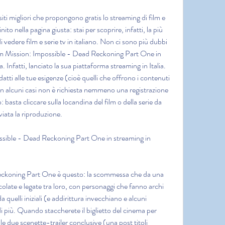
siti migliori che propongono gratis lo streaming di film e 
nito nella pagina giusta: stai per scoprire, infatti, la più 
i vedere film e serie tv in italiano. Non ci sono più dubbi 
ilm Mission: Impossible - Dead Reckoning Part One in 
 Infatti, lanciato la sua piattaforma streaming in Italia. 
atti alle tue esigenze (cioè quelli che offrono i contenuti 
. In alcuni casi non è richiesta nemmeno una registrazione 
 basta cliccare sulla locandina del film o della serie da 
iata la riproduzione.
sible - Dead Reckoning Part One in streaming in 
ckoning Part One è questo: la scommessa che da una 
icolate e legate tra loro, con personaggi che fanno archi 
a quelli iniziali (e addirittura invecchiano e alcuni 
più. Quando staccherete il biglietto del cinema per 
e le due scenette-trailer conclusive (una post titoli 