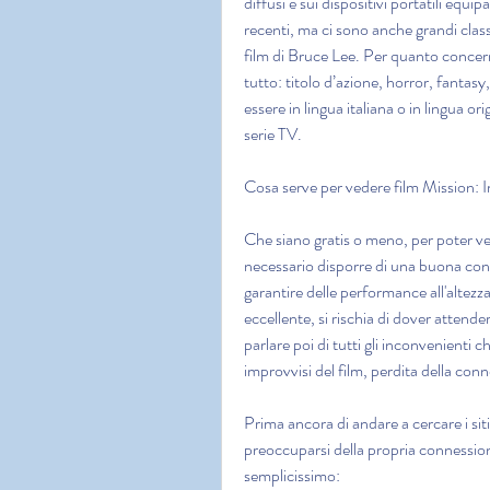
diffusi e sui dispositivi portatili equi
recenti, ma ci sono anche grandi clas
film di Bruce Lee. Per quanto concerne
tutto: titolo d’azione, horror, fantasy
essere in lingua italiana o in lingua ori
serie TV.
Cosa serve per vedere film Mission:
Che siano gratis o meno, per poter ved
necessario disporre di una buona conne
garantire delle performance all'altezza
eccellente, si rischia di dover attend
parlare poi di tutti gli inconvenienti
improvvisi del film, perdita della con
Prima ancora di andare a cercare i sit
preoccuparsi della propria connessio
semplicissimo: