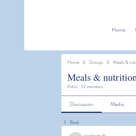
Home
Home
Groups
Meals & nutr
Meals & nutritio
Public
·
53 members
Discussion
Media
Back
screen multi