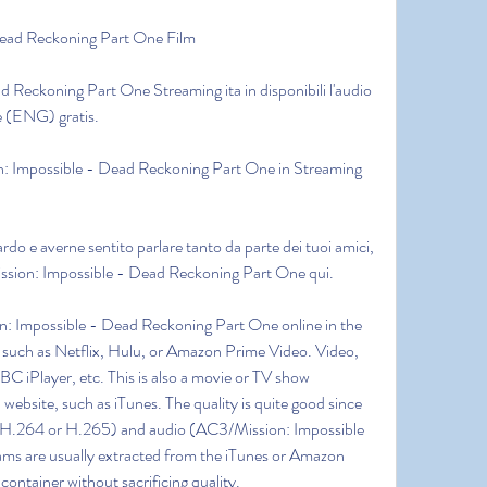
Dead Reckoning Part One Film
d Reckoning Part One Streaming ita in disponibili l'audio 
ese (ENG) gratis.
ion: Impossible - Dead Reckoning Part One in Streaming 
uardo e averne sentito parlare tanto da parte dei tuoi amici, 
 Mission: Impossible - Dead Reckoning Part One qui.
n: Impossible - Dead Reckoning Part One online in the 
 such as Netflix, Hulu, or Amazon Prime Video. Video, 
 iPlayer, etc. This is also a movie or TV show 
website, such as iTunes. The quality is quite good since 
 (H.264 or H.265) and audio (AC3/Mission: Impossible 
s are usually extracted from the iTunes or Amazon 
ntainer without sacrificing quality.