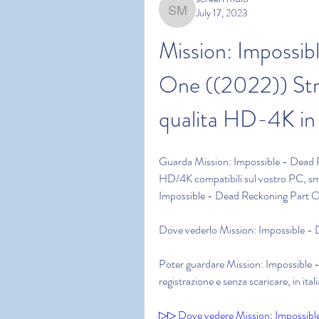
July 17, 2023
screen multi
Mission: Impossib
One ((2022)) Stre
qualita HD-4K in 
Guarda Mission: Impossible - Dead 
HD/4K compatibili sul vostro PC, smar
Impossible - Dead Reckoning Part One
Dove vederlo Mission: Impossible - 
Poter guardare Mission: Impossible -
registrazione e senza scaricare, in ital
▷▷ Dove vedere Mission: Impossible