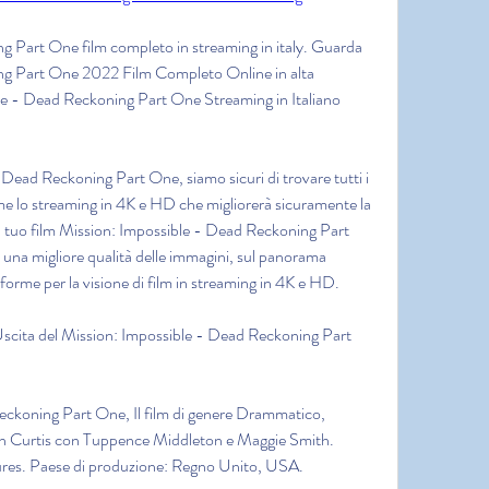
 Part One film completo in streaming in italy. Guarda 
g Part One 2022 Film Completo Online in alta 
ble - Dead Reckoning Part One Streaming in Italiano 
 Dead Reckoning Part One, siamo sicuri di trovare tutti i 
me lo streaming in 4K e HD che migliorerà sicuramente la 
l tuo film Mission: Impossible - Dead Reckoning Part 
i una migliore qualità delle immagini, sul panorama 
aforme per la visione di film in streaming in 4K e HD.
Uscita del Mission: Impossible - Dead Reckoning Part 
ckoning Part One, Il film di genere Drammatico, 
n Curtis con Tuppence Middleton e Maggie Smith. 
ctures. Paese di produzione: Regno Unito, USA.