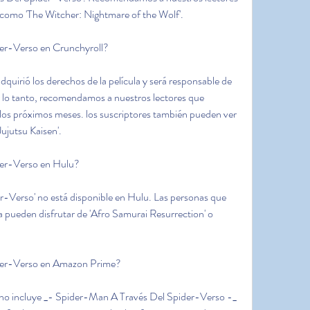
a como 'The Witcher: Nightmare of the Wolf'.
er-Verso en Crunchyroll?
quirió los derechos de la película y será responsable de 
 lo tanto, recomendamos a nuestros lectores que 
 los próximos meses. los suscriptores también pueden ver 
ujutsu Kaisen'.
der-Verso en Hulu?
-Verso' no está disponible en Hulu. Las personas que 
a pueden disfrutar de 'Afro Samurai Resurrection' o 
der-Verso en Amazon Prime?
no incluye _- Spider-Man A Través Del Spider-Verso -_ 