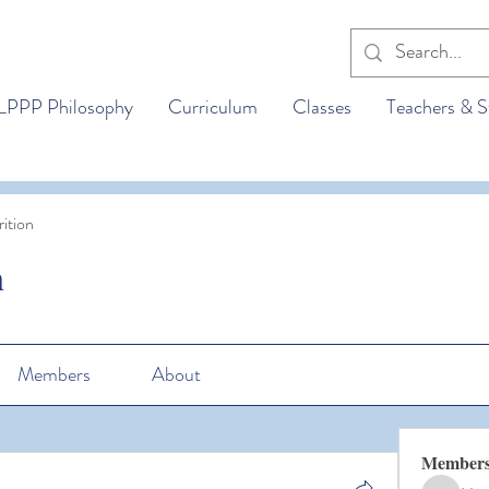
LPPP Philosophy
Curriculum
Classes
Teachers & S
ition
n
Members
About
Member