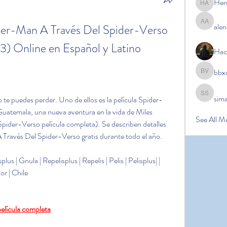
Her
Hermoin
alen
-Man A Través Del Spider-Verso 
alena ale
3) Online en Español y Latino
Hac
bbx
bbxcb vx
sim
simanto s
 te puedes perder. Uno de ellos es la película Spider-
atemala, una nueva aventura en la vida de Miles 
See All M
ider-Verso película completa). Se describen detalles 
ravés Del Spider-Verso gratis durante todo el año.
us | Gnula | Repelisplus | Repelis | Pelis | Pelisplus| | 
or | Chile
película completa