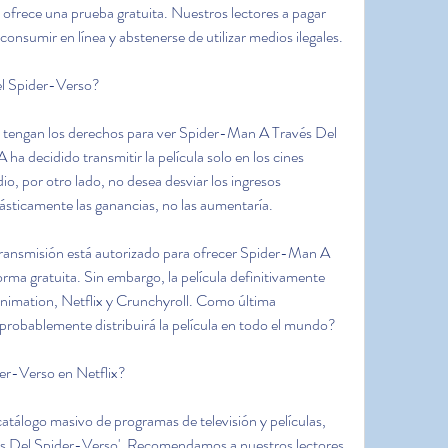
ofrece una prueba gratuita. Nuestros lectores a pagar 
onsumir en línea y abstenerse de utilizar medios ilegales.
l Spider-Verso?
tengan los derechos para ver Spider-Man A Través Del 
decidido transmitir la película solo en los cines 
io, por otro lado, no desea desviar los ingresos 
drásticamente las ganancias, no las aumentaría.
ransmisión está autorizado para ofrecer Spider-Man A 
ma gratuita. Sin embargo, la película definitivamente 
unimation, Netflix y Crunchyroll. Como última 
 probablemente distribuirá la película en todo el mundo?
er-Verso en Netflix?
catálogo masivo de programas de televisión y películas, 
s Del Spider-Verso'. Recomendamos a nuestros lectores 