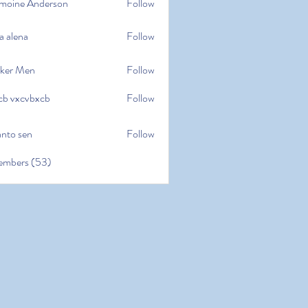
moine Anderson
Follow
e Anderson
a alena
Follow
na
ker Men
Follow
cb vxcvbxcb
Follow
cvbxcb
anto sen
Follow
en
embers (53)