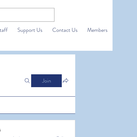
taff
Support Us
Contact Us
Members
Join
s