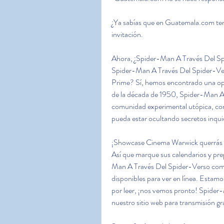
¿Ya sabías que en Guatemala.com ten
invitación.
Ahora, ¿Spider-Man A Través Del Spid
Spider-Man A Través Del Spider-Ve
Prime? Sí, hemos encontrado una opc
de la década de 1950, Spider-Man A 
comunidad experimental utópica, co
pueda estar ocultando secretos inqui
¡Showcase Cinema Warwick querrás ase
Así que marque sus calendarios y pre
Man A Través Del Spider-Verso como 
disponibles para ver en línea. Estamo
por leer, ¡nos vemos pronto! Spider-
nuestro sitio web para transmisión gr