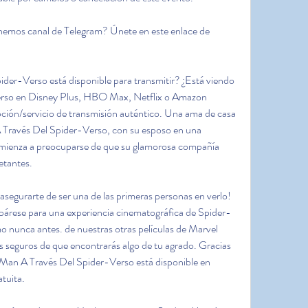
emos canal de Telegram? Únete en este enlace de 
er-Verso está disponible para transmitir? ¿Está viendo 
rso en Disney Plus, HBO Max, Netflix o Amazon 
ión/servicio de transmisión auténtico. Una ama de casa 
Través Del Spider-Verso, con su esposo en una 
mienza a preocuparse de que su glamorosa compañía 
etantes.
gurarte de ser una de las primeras personas en verlo! 
párese para una experiencia cinematográfica de Spider-
nunca antes. de nuestras otras películas de Marvel 
s seguros de que encontrarás algo de tu agrado. Gracias 
Man A Través Del Spider-Verso está disponible en 
atuita.