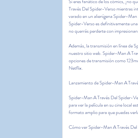
Si eres fanático de los cómics, ¡no qu
Través Del Spider-Verso mientras int
varado en un alienígena Spider-Man 
Spider-Verso es definitivamente una
no querrás perderte con impresionant
Además, la transmisión en línea de S
nuestro sitio web. Spider-Man A Travé
opciones de transmisión como 123mo
Netflix.
Lanzamiento de Spider-Man A Travé
Spider-Man A Través Del Spider-Verso
para ver la película en su cine local es
formato amplio para que puedas verl
Cómo ver Spider-Man A Través Del 