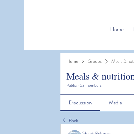
Home
Home
Groups
Meals & nutr
Meals & nutritio
Public
·
53 members
Discussion
Media
Back
Shanti Rehman