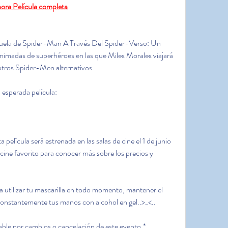
ora Película completa
ecuela de Spider-Man A Través Del Spider-Verso: Un 
 animadas de superhéroes en las que Miles Morales viajará 
 otros Spider-Men alternativos.
 esperada película:
película será estrenada en las salas de cine el 1 de junio 
cine favorito para conocer más sobre los precios y 
da utilizar tu mascarilla en todo momento, mantener el 
 constantemente tus manos con alcohol en gel..>_<..
le por cambios o cancelación de este evento.*