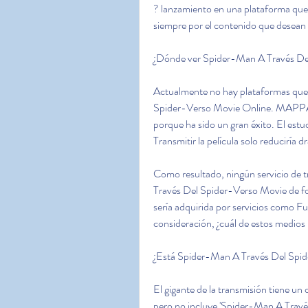
? lanzamiento en una plataforma que 
siempre por el contenido que desean c
¿Dónde ver Spider-Man A Través De
Actualmente no hay plataformas que 
Spider-Verso Movie Online. MAPPA ha 
porque ha sido un gran éxito. El estud
Transmitir la película solo reduciría 
Como resultado, ningún servicio de t
Través Del Spider-Verso Movie de for
sería adquirida por servicios como F
consideración, ¿cuál de estos medios
¿Está Spider-Man A Través Del Spid
El gigante de la transmisión tiene un 
pero no incluye 'Spider-Man A Travé