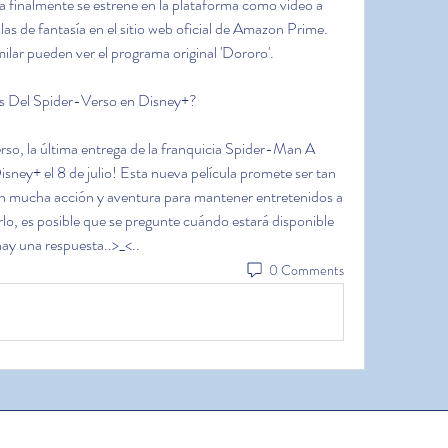
la finalmente se estrene en la plataforma como video a 
as de fantasía en el sitio web oficial de Amazon Prime. 
ilar pueden ver el programa original 'Dororo'.
s Del Spider-Verso en Disney+?
o, la última entrega de la franquicia Spider-Man A 
sney+ el 8 de julio! Esta nueva película promete ser tan 
n mucha acción y aventura para mantener entretenidos a 
rlo, es posible que se pregunte cuándo estará disponible 
hay una respuesta..>_<..
0 Comments