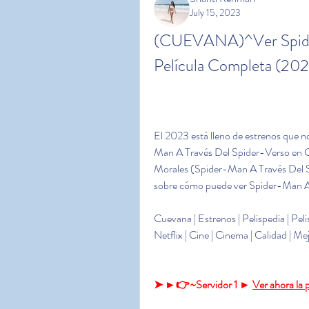
July 15, 2023
(CUEVANA)^Ver Spider
Película Completa (202
El 2023 está lleno de estrenos que no
Man A Través Del Spider-Verso en Gu
Morales (Spider-Man A Través Del Sp
sobre cómo puede ver Spider-Man A T
Cuevana | Estrenos | Pelispedia | Pelispl
Netflix | Cine | Cinema | Calidad | Mej
➤ ►👉~Servidor 1 ► 
Ver ahora la 