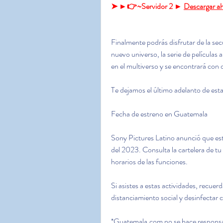
➤ ►👉~Servidor 2 ► 
Descargar ah
Finalmente podrás disfrutar de la s
nuevo universo, la serie de películas
en el multiverso y se encontrará con
Te dejamos el último adelanto de esta
Fecha de estreno en Guatemala
Sony Pictures Latino anunció que esta 
del 2023. Consulta la cartelera de tu 
horarios de las funciones.
Si asistes a estas actividades, recuer
distanciamiento social y desinfectar
*Guatemala.com no se hace responsab