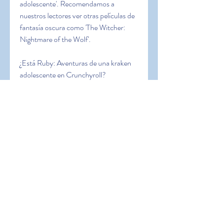
adolescente'. Recomendamos a 
nuestros lectores ver otras películas de 
fantasía oscura como 'The Witcher: 
Nightmare of the Wolf'.
¿Está Ruby: Aventuras de una kraken 
adolescente en Crunchyroll?
Crunchyroll, junto con Funimation, 
adquirió los derechos de la película y 
será responsable de su distribución en 
Norteamérica. Por lo tanto, 
recomendamos a nuestros lectores que 
busquen la película en el streamer en 
los próximos meses. los suscriptores 
también pueden ver programas de 
fantasía oscura como 'Jujutsu Kaisen'.
¿Está Ruby: Aventuras de una kraken 