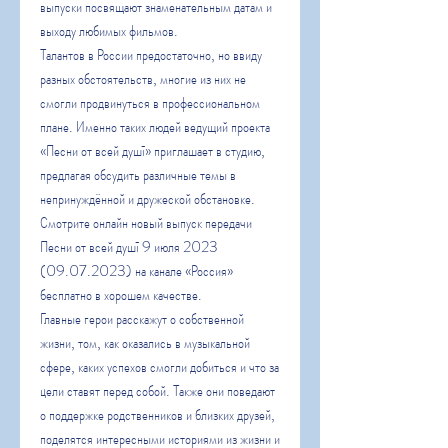
выпуски посвящают знаменательным датам и 
выходу любимых фильмов.
Талантов в России предостаточно, но ввиду 
разных обстоятельств, многие из них не 
смогли продвинуться в профессиональном 
плане. Именно таких людей ведущий проекта 
«Песни от всей душī» приглашает в студию, 
предлагая обсудить различные темы в 
непринуждённой и дружеской обстановке. 
Смотрите онлайн новый выпуск передачи 
Песни от всей душī 9 июля 2023 
(09.07.2023) на канале «Россия» 
бесплатно в хорошем качестве.
Главные герои расскажут о собственной 
жизни, том, как оказались в музыкальной 
сфере, каких успехов смогли добиться и что за 
цели ставят перед собой. Также они поведают 
о поддержке родственников и близких друзей, 
поделятся интересными историями из жизни и 