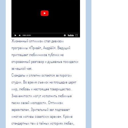
Жизненный оптимизм стал девизом 
программы «Привěт, Андрěй». Ведущий 
приглашает любимчиков публики на 
откровенный разговор и душевные посиделки 
за чашкой чая.
Скандалы и сплетни остаются за порогом 
студии. Во время съемок на площадке царят 
мир, любовь и настоящее товарищество. 
Знаменитости могут исполнить любимые 
песни своей молодости. Оптимизм 
заразителен. Зрительный зал подпевает 
многие мотивы советских времен. Кроме 
стандартных тем о тайных историях любви, 