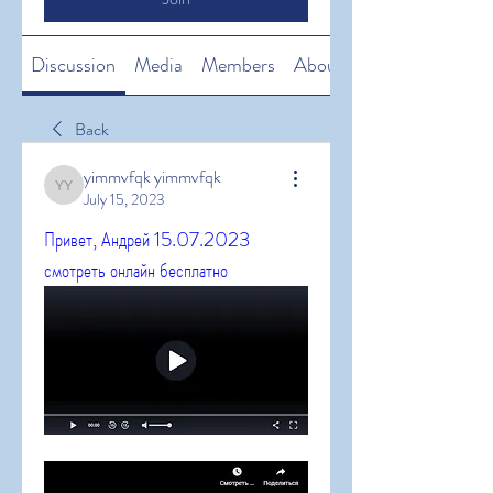
Discussion
Media
Members
About
Back
yimmvfqk yimmvfqk
yimmvfqk yimmvfqk
July 15, 2023
Привет, Андрей 15.07.2023 
смотреть онлайн бесплатно