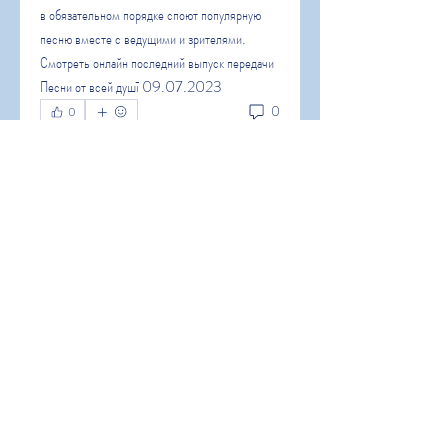
в обязательном порядке споют популярную 
песню вместе с ведущими и зрителями.
Смотреть онлайн последний выпуск передачи 
Песни от всей душī 09.07.2023
0
0
Escreva um comentário
About
Welcome to the group! You can
connect with other members, ge
...
Read more
Members
Hermoine Anderson
Follow
Hermoine Anderson
alena alena
Follow
alena alena