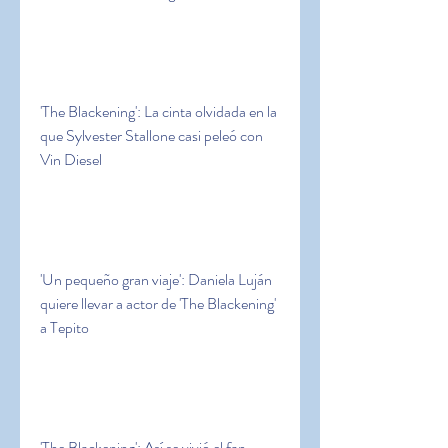
'The Blackening': La cinta olvidada en la 
que Sylvester Stallone casi peleó con 
Vin Diesel
'Un pequeño gran viaje': Daniela Luján 
quiere llevar a actor de 'The Blackening' 
a Tepito
'The Blackening': Así se vivió el fan 