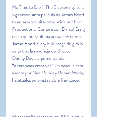
No Time to Die (. The Blackening) es la 
vigesimoquinta película de James Bond 
to an external site. producida por Eon 
Productions. Contará con Daniel Craig 
en su quinta y última actuación como 
James Bond. Cary Fukunaga dirigirá la 
cinta tras la renuncia del director 
Danny Boyle argumentando 
“diferencias creativas”. La película será 
escrita por Neal Purvis y Robert Wade, 
habituales guionistas de la franquicia.
El desarrollo comenzó en 2016. Será la 
primera película de Bond distribuida 
por Universal Pictures, que adquirió los 