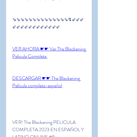
⇘⇘⇘⇘⇘⇘⇘⇘⇘⇘⇘⇘⇘⇘↯⇙⇙⇙
⇙⇙⇙⇙⇙⇙⇙⇙⇙⇙⇙⇙
VER AHORA ☛☛ Ver The Blackening 
Pelicula Completa 
DESCARGAR ☛☛ The Blackening 
Película completa-español
VER! The Blackening PELICULA 
COMPLETA 2023 EN ESPAÑOL Y 
LATINO ONLINE #flix