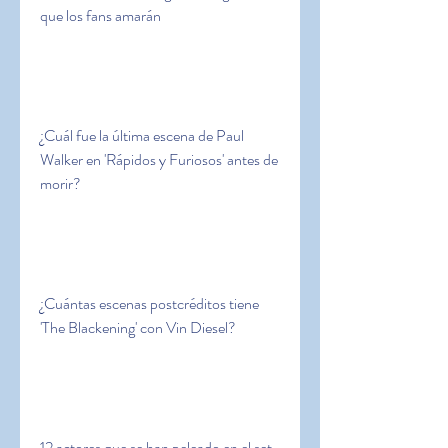
que los fans amarán
¿Cuál fue la última escena de Paul 
Walker en 'Rápidos y Furiosos' antes de 
morir?
¿Cuántas escenas postcréditos tiene 
'The Blackening' con Vin Diesel?
12 actores que se han peleado en el set 